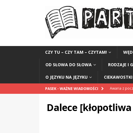
CZY TU – CZY TAM – CZYTAM!
WĘD
OD SŁOWA DO SŁOWA
RODZAJE I 
O JĘZYKU NA JĘZYKU
CIEKAWOSTKI 
Awaria z po
PASEK - WAŻNE WIADOMOŚCI
POPRAWNIE
Dalece [kłopotliw
Pomnik Sanit
„Przestrogi dl
„Zośka”
CZ