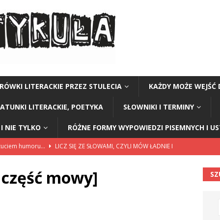
RÓWKI LITERACKIE PRZEZ STULECIA
KAŻDY MOŻE WEJŚĆ 
GATUNKI LITERACKIE, POETYKA
SŁOWNIKI I TERMINY
I NIE TYLKO
RÓŻNE FORMY WYPOWIEDZI PISEMNYCH I U
czuciem humoru…
LICZ SIĘ ZE SŁOWAMI, CZYLI MÓW ŁADNIE I
a część mowy]
SZ
ariuszki w Kołobrzegu
BEZ KATEGORII
a Polski” Stanisław Staszic
CZY TU - CZY TAM - CZYTAM!
Y TU - CZY TAM - CZYTAM!