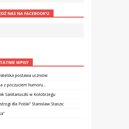
EDŹ NAS NA FACEBOOK’U
TATNIE WPISY
atelska postawa uczniów
ia z poczuciem humoru…
k Sanitariuszki w Kołobrzegu
strogi dla Polski” Stanisław Staszic
ka”