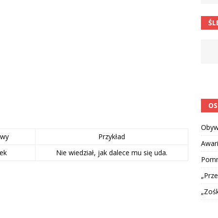
 postawa uczniów
CIEKAWOSTKI I NIE TYLKO
ŚL
OS
Obyw
owy
Przykład
Awar
ek
Nie wiedział, jak dalece mu się uda.
Pomni
„Prze
„Zoś