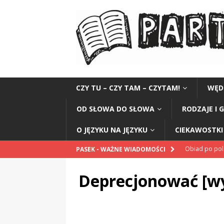
CZY TU – CZY TAM – CZYTAM!
WĘD
OD SŁOWA DO SŁOWA
RODZAJE I 
O JĘZYKU NA JĘZYKU
CIEKAWOSTKI 
Obiad po po
PASEK - WAŻNE WIADOMOŚCI
POPRAWNIE
Deprecjonować [w
„Kompania 1
„Miejsce” And
CZYTAM!