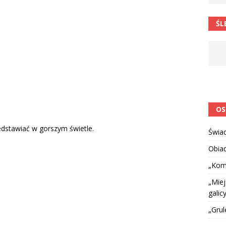
 barabole” Małgorzata Strzałkowska
ŁAMAŃCE JĘZYKOWE
ŚL
 niespodzianką
CIEKAWOSTKI I NIE TYLKO
OS
dstawiać w gorszym świetle.
Świa
Obia
„Kom
„Miej
galicy
„Grul