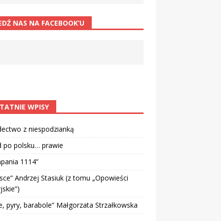
EDŹ NAS NA FACEBOOK’U
TATNIE WPISY
dectwo z niespodzianką
d po polsku… prawie
pania 1114”
sce” Andrzej Stasiuk (z tomu „Opowieści
jskie”)
e, pyry, barabole” Małgorzata Strzałkowska