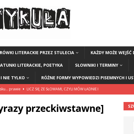
RÓWKI LITERACKIE PRZEZ STULECIA
KAŻDY MOŻE WEJŚĆ 
GATUNKI LITERACKIE, POETYKA
SŁOWNIKI I TERMINY
I NIE TYLKO
RÓŻNE FORMY WYPOWIEDZI PISEMNYCH I U
lsku… prawie
LICZ SIĘ ZE SŁOWAMI, CZYLI MÓW ŁADNIE I
yrazy przeckiwstawne]
SZ
114”
CZY TU - CZY TAM - CZYTAM!
rzej Stasiuk (z tomu „Opowieści galicyjskie”)
CZY TU - CZY TAM -