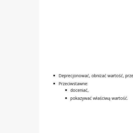
„Grule, pyry,
Świadectwo z
Deprecjonować, obniżać wartość, prze
Przeciwstawne:
doceniać,
pokazywać właściwą wartość.