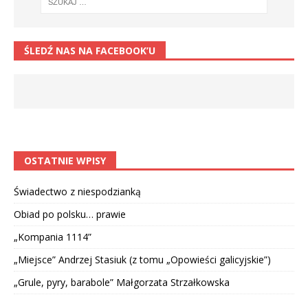
ŚLEDŹ NAS NA FACEBOOK’U
OSTATNIE WPISY
Świadectwo z niespodzianką
Obiad po polsku… prawie
„Kompania 1114”
„Miejsce” Andrzej Stasiuk (z tomu „Opowieści galicyjskie”)
„Grule, pyry, barabole” Małgorzata Strzałkowska