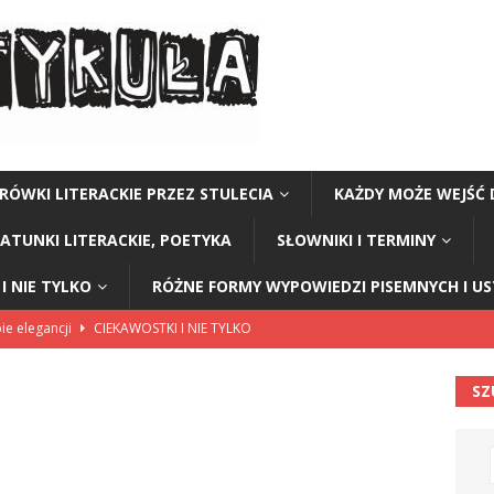
RÓWKI LITERACKIE PRZEZ STULECIA
KAŻDY MOŻE WEJŚĆ 
GATUNKI LITERACKIE, POETYKA
SŁOWNIKI I TERMINY
I NIE TYLKO
RÓŻNE FORMY WYPOWIEDZI PISEMNYCH I U
ie elegancji
CIEKAWOSTKI I NIE TYLKO
I I NIE TYLKO
SZ
w ziemniakach
CIEKAWOSTKI I NIE TYLKO
 głos z klasy
CIEKAWOSTKI I NIE TYLKO
skonały
CIEKAWOSTKI I NIE TYLKO