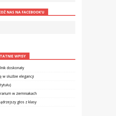
EDŹ NAS NA FACEBOOK’U
TATNIE WPISY
lnik doskonały
 w służbie elegancji
 tytułu)
rarium w ziemniakach
drzejszy głos z klasy