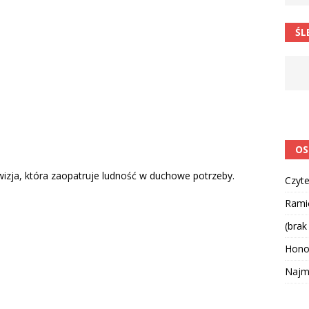
ŚL
OS
wizja, która zaopatruje ludność w duchowe potrzeby.
Czyte
Ramię
(brak
Hono
Najmą