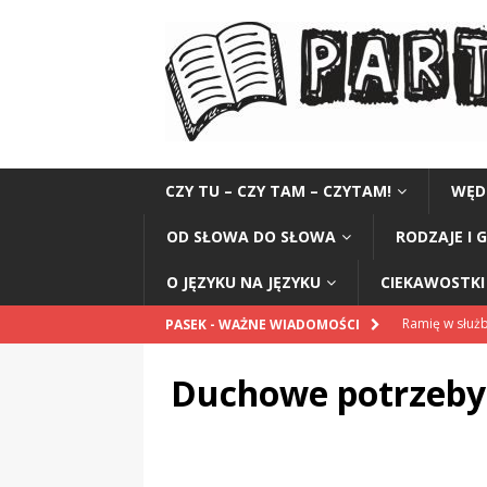
CZY TU – CZY TAM – CZYTAM!
WĘD
OD SŁOWA DO SŁOWA
RODZAJE I 
O JĘZYKU NA JĘZYKU
CIEKAWOSTKI 
Ramię w służb
PASEK - WAŻNE WIADOMOŚCI
CIEKAWOSTK
Duchowe potrzeby
Honorarium 
Najmądrzejszy
Czytelnik do