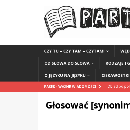
CZY TU – CZY TAM – CZYTAM!
WĘD
OD SŁOWA DO SŁOWA
RODZAJE I 
O JĘZYKU NA JĘZYKU
CIEKAWOSTKI 
Obiad po po
PASEK - WAŻNE WIADOMOŚCI
POPRAWNIE
Głosować [synoni
„Kompania 1
„Miejsce” And
CZYTAM!