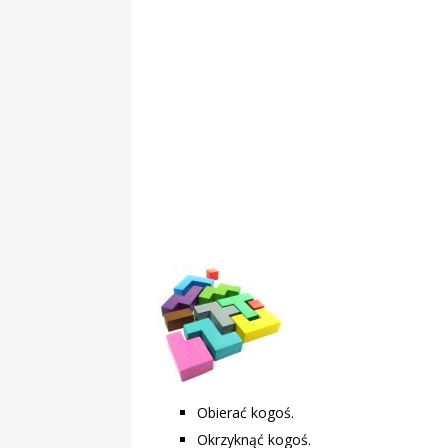
„Grule, pyry,
Świadectwo z
Obierać kogoś.
Okrzyknąć kogoś.