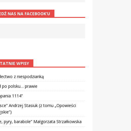
EDŹ NAS NA FACEBOOK’U
TATNIE WPISY
dectwo z niespodzianką
d po polsku… prawie
pania 1114”
sce” Andrzej Stasiuk (z tomu „Opowieści
jskie”)
e, pyry, barabole” Małgorzata Strzałkowska