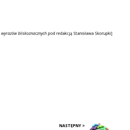
 wyrazów blisk
oznacznych
pod redakcją Stanisława Skorupki]
NASTĘPNY