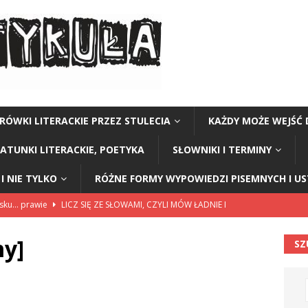
RÓWKI LITERACKIE PRZEZ STULECIA
KAŻDY MOŻE WEJŚĆ 
GATUNKI LITERACKIE, POETYKA
SŁOWNIKI I TERMINY
I NIE TYLKO
RÓŻNE FORMY WYPOWIEDZI PISEMNYCH I U
lsku… prawie
LICZ SIĘ ZE SŁOWAMI, CZYLI MÓW ŁADNIE I
my]
SZ
114”
CZY TU - CZY TAM - CZYTAM!
rzej Stasiuk (z tomu „Opowieści galicyjskie”)
CZY TU - CZY TAM -