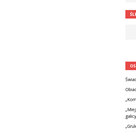
 barabole” Małgorzata Strzałkowska
ŁAMAŃCE JĘZYKOWE
ŚL
 niespodzianką
CIEKAWOSTKI I NIE TYLKO
OS
Świa
Obia
„Kom
„Miej
galicy
„Grul