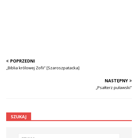
POPRZEDNI
„Biblia królowej Zofii” [Szaroszpatacka]
NASTĘPNY
„Psałterz puławski”
SZUKAJ