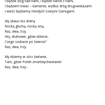
I będzie Bóg nad nami, i będzie naród z nami,
I będziem trwać – kamienie, wzdłuż dróg drogowskazami
I wieść będziemy młodych Szarymi Szeregami.
Idą skauci łez doliną
Nocką głuchą, nocką siną,
Raz, dwa, trzy.
Hej, druhowie, gdzie idziecie,
Czego szukacie po świecie?
Raz, dwa, trzy.
My idziemy w zórz świtanie,
Tam, gdzie Polski zmartwychwstanie!
Raz, dwa, trzy…