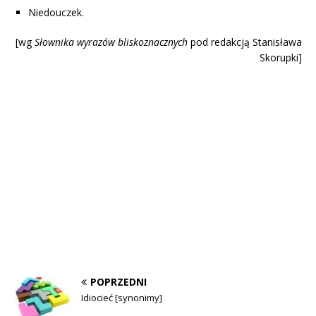
Niedouczek.
[wg
Słownika wyrazów blisk
oznacznych
pod redakcją Stanisława
Skorupki]
POPRZEDNI
Idiocieć [synonimy]