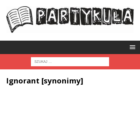
Ignorant [synonimy]