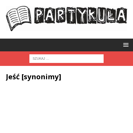
Jeść [synonimy]