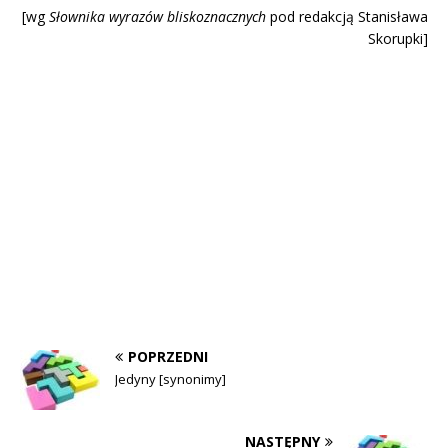
[wg
Słownika wyrazów blisk
oznacznych
pod redakcją Stanisława
Skorupki]
POPRZEDNI
Jedyny [synonimy]
NASTĘPNY