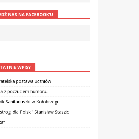
EDŹ NAS NA FACEBOOK’U
TATNIE WPISY
atelska postawa uczniów
ia z poczuciem humoru…
k Sanitariuszki w Kołobrzegu
strogi dla Polski” Stanisław Staszic
ka”