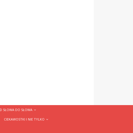
D SŁOWA DO SŁOWA
CIEKAWOSTKI I NIE TYLKO