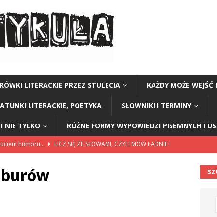
RÓWKI LITERACKIE PRZEZ STULECIA
KAŻDY MOŻE WEJŚĆ 
GATUNKI LITERACKIE, POETYKA
SŁOWNIKI I TERMINY
I NIE TYLKO
RÓŻNE FORMY WYPOWIEDZI PISEMNYCH I U
czuciem humoru…
LICZ SIĘ ZE SŁOWAMI, CZYLI MÓW ŁADNIE I
mburów
SZ
ariuszki w Kołobrzegu
BEZ KATEGORII
a Polski” Stanisław Staszic
CZY TU - CZY TAM - CZYTAM!
Y TU - CZY TAM - CZYTAM!