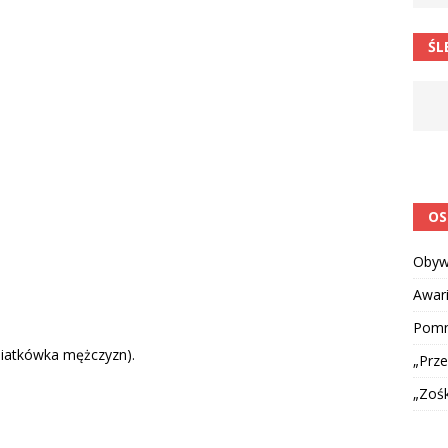
 postawa uczniów
CIEKAWOSTKI I NIE TYLKO
ŚL
OS
Obyw
Awar
Pomni
siatkówka mężczyzn).
„Prze
„Zoś