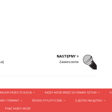
NASTĘPNY
ka]
Zawieszenie
RACKIE PRZEZ STULECIA
KAŻDY MOŻE WEJŚĆ DO KRAINY SZTUKI
O
IKI I TERMINY
ŚRODKI STYLISTYCZNE
O JĘZYKU NA JĘZYKU
PISAĆ KAŻDY MOŻE