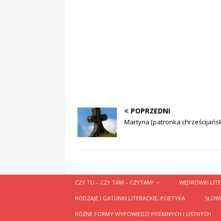
POPRZEDNI
Martyna [patronka chrześcijańs
CZY TU – CZY TAM – CZYTAM!
WĘDRÓWKI LITE
RODZAJE I GATUNKI LITERACKIE, POETYKA
SŁOWN
RÓŻNE FORMY WYPOWIEDZI PISEMNYCH I USTNYCH