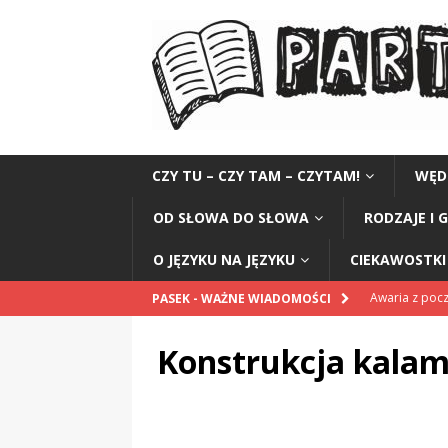
CZY TU – CZY TAM – CZYTAM!
WĘD
OD SŁOWA DO SŁOWA
RODZAJE I 
O JĘZYKU NA JĘZYKU
CIEKAWOSTKI 
Awaria z po
PASEK - WAŻNE WIADOMOŚCI
POPRAWNIE
Konstrukcja kala
Pomnik Sanit
„Przestrogi dl
„Zośka”
CZ