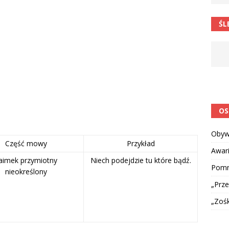
 postawa uczniów
CIEKAWOSTKI I NIE TYLKO
ŚL
OS
Obyw
Część mowy
Przykład
Awar
aimek przymiotny
Niech podejdzie tu które bądź.
Pomni
nieokreślony
„Prze
„Zoś