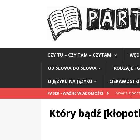
CZY TU – CZY TAM – CZYTAM!
WĘD
OD SŁOWA DO SŁOWA
RODZAJE I 
O JĘZYKU NA JĘZYKU
CIEKAWOSTKI 
Awaria z po
PASEK - WAŻNE WIADOMOŚCI
POPRAWNIE
Który bądź [kłopo
Pomnik Sanit
„Przestrogi dl
„Zośka”
CZ