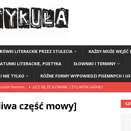
RÓWKI LITERACKIE PRZEZ STULECIA
KAŻDY MOŻE WEJŚĆ 
GATUNKI LITERACKIE, POETYKA
SŁOWNIKI I TERMINY
I NIE TYLKO
RÓŻNE FORMY WYPOWIEDZI PISEMNYCH I U
czuciem humoru…
LICZ SIĘ ZE SŁOWAMI, CZYLI MÓW ŁADNIE I
tliwa część mowy]
SZ
ariuszki w Kołobrzegu
BEZ KATEGORII
a Polski” Stanisław Staszic
CZY TU - CZY TAM - CZYTAM!
Y TU - CZY TAM - CZYTAM!