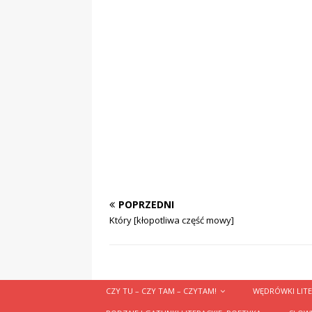
POPRZEDNI
Który [kłopotliwa część mowy]
CZY TU – CZY TAM – CZYTAM!
WĘDRÓWKI LITE