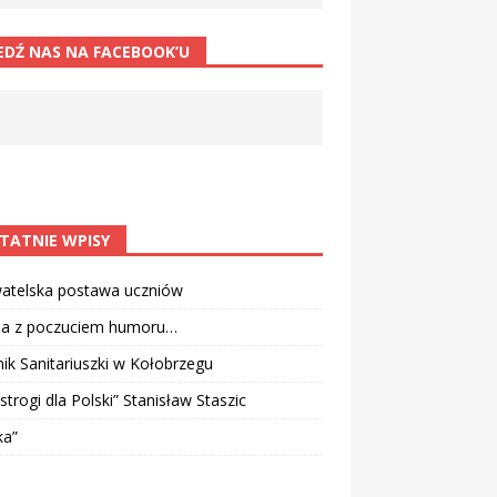
EDŹ NAS NA FACEBOOK’U
TATNIE WPISY
atelska postawa uczniów
ia z poczuciem humoru…
k Sanitariuszki w Kołobrzegu
strogi dla Polski” Stanisław Staszic
ka”