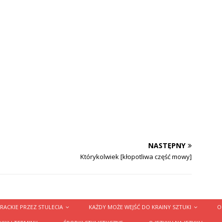
NASTĘPNY
Którykolwiek [kłopotliwa część mowy]
RACKIE PRZEZ STULECIA
KAŻDY MOŻE WEJŚĆ DO KRAINY SZTUKI
O