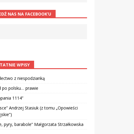
EDŹ NAS NA FACEBOOK’U
TATNIE WPISY
dectwo z niespodzianką
d po polsku… prawie
pania 1114”
sce” Andrzej Stasiuk (z tomu „Opowieści
jskie”)
e, pyry, barabole” Małgorzata Strzałkowska