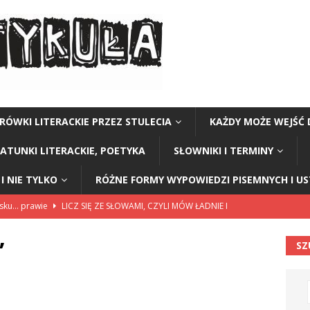
RÓWKI LITERACKIE PRZEZ STULECIA
KAŻDY MOŻE WEJŚĆ 
GATUNKI LITERACKIE, POETYKA
SŁOWNIKI I TERMINY
I NIE TYLKO
RÓŻNE FORMY WYPOWIEDZI PISEMNYCH I U
lsku… prawie
LICZ SIĘ ZE SŁOWAMI, CZYLI MÓW ŁADNIE I
”
SZ
114”
CZY TU - CZY TAM - CZYTAM!
rzej Stasiuk (z tomu „Opowieści galicyjskie”)
CZY TU - CZY TAM -