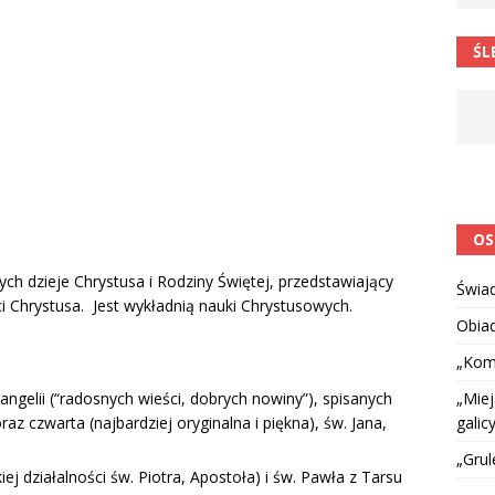
 barabole” Małgorzata Strzałkowska
ŁAMAŃCE JĘZYKOWE
ŚL
 niespodzianką
CIEKAWOSTKI I NIE TYLKO
OS
h dzieje Chrystusa i Rodziny Świętej, przedstawiający
Świa
i Chrystusa. Jest wykładnią nauki Chrystusowych.
Obia
„Kom
„Miej
wangelii (“radosnych wieści, dobrych nowiny”), spisanych
galicy
az czwarta (najbardziej oryginalna i piękna), św. Jana,
„Grul
iej działalności św. Piotra, Apostoła) i św. Pawła z Tarsu