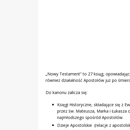
„Grule, pyry,
Świadectwo z
„Nowy Testament” to 27 ksiąg, opowiadającyc
również działalność Apostołów już po śmierc
Do kanonu zalicza się:
Księgi Historyczne, składające się z E
przez św. Mateusza, Marka i Łukasza or
najmłodszego spośród Apostołów.
Dzieje Apostolskie (relacje z apostolsk