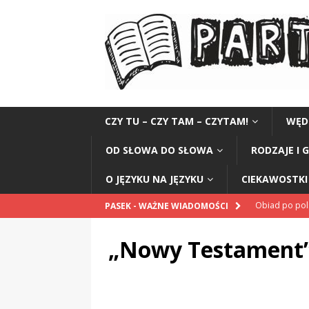
CZY TU – CZY TAM – CZYTAM!
WĘD
OD SŁOWA DO SŁOWA
RODZAJE I 
O JĘZYKU NA JĘZYKU
CIEKAWOSTKI 
Obiad po po
PASEK - WAŻNE WIADOMOŚCI
POPRAWNIE
„Nowy Testament
„Kompania 1
„Miejsce” And
CZYTAM!