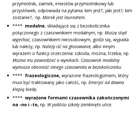
przymiotnik, zaimek, imiesłów przymiotnikowy lub
przysłówek, odpowiada na pytania: kim jest?, jaki jest?, kim
zostanie?, np.
Marek jest laureatem.
****
modalne
, składające się z bezokolicznika
połączonego z czasownikiem modalnym, np.
Muszę stąd
wyjechać,
czasownikiem nieosobowym, godzi się, wypada
lub należy, np.
Należy iść na głosowanie,
albo innym
wyrazem o funkcji orzeczenia: szkoda, można, trzeba, np.
Można mu powiedzieć o wynikach. Czasownik modalny
wymusza obecność innego czasownika w bezokoliczniku.
****
frazeologiczne,
wyrażone frazeologizmem, który
musi być traktowany jako całość, np.
Emeryci od dawna
klepią biedę.
****
wyrażone formami czasownika zakończonymi
na -no i -to,
np.
W pobliżu szkoły zamknięto ulice.