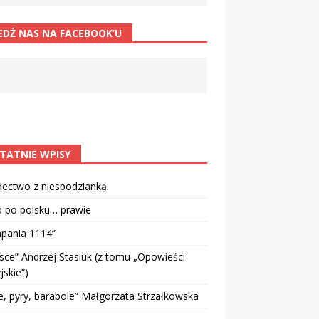
EDŹ NAS NA FACEBOOK’U
TATNIE WPISY
dectwo z niespodzianką
d po polsku… prawie
pania 1114”
sce” Andrzej Stasiuk (z tomu „Opowieści
jskie”)
e, pyry, barabole” Małgorzata Strzałkowska