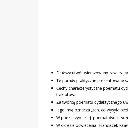
„Grule, pyry,
Świadectwo z
Dłuższy utwór wierszowany zawierając
Te porady praktyczne prezentowane są
Cechy charakterystyczne poematu dyda
traktatowa.
Za twórcę poematu dydaktycznego uwa
Jego imię oznacza „ten, co wysyła pieś
W poezji rzymskiej poemat dydaktyczny
W okresie oświecenia Franciszek Ksa