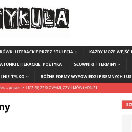
RÓWKI LITERACKIE PRZEZ STULECIA
KAŻDY MOŻE WEJŚĆ 
GATUNKI LITERACKIE, POETYKA
SŁOWNIKI I TERMINY
I NIE TYLKO
RÓŻNE FORMY WYPOWIEDZI PISEMNYCH I U
lsku… prawie
LICZ SIĘ ZE SŁOWAMI, CZYLI MÓW ŁADNIE I
ny
SZ
114”
CZY TU - CZY TAM - CZYTAM!
rzej Stasiuk (z tomu „Opowieści galicyjskie”)
CZY TU - CZY TAM -