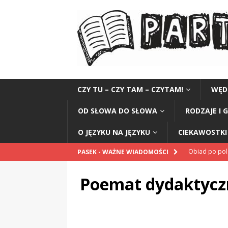
CZY TU – CZY TAM – CZYTAM!
WĘD
OD SŁOWA DO SŁOWA
RODZAJE I 
O JĘZYKU NA JĘZYKU
CIEKAWOSTKI 
Obiad po po
PASEK - WAŻNE WIADOMOŚCI
POPRAWNIE
Poemat dydaktycz
„Kompania 1
„Miejsce” And
CZYTAM!