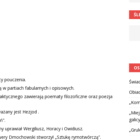
 barabole” Małgorzata Strzałkowska
ŁAMAŃCE JĘZYKOWE
ŚL
 niespodzianką
CIEKAWOSTKI I NIE TYLKO
OS
y pouczenia.
Świa
 w partiach fabularnych i opisowych.
Obia
ktycznego zawierają poematy filozoficzne oraz poezja
„Kom
żany jest Hezjod .
„Miej
galicy
ń”.
 uprawiał Wergiliusz, Horacy i Owidiusz.
„Grul
wery Dmochowski stworzył „Sztukę rymotwórczą”.