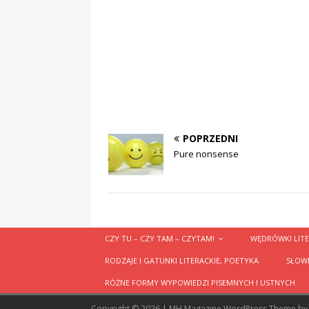
POPRZEDNI
Pure nonsense
CZY TU – CZY TAM – CZYTAM!
WĘDRÓWKI LITE
RODZAJE I GATUNKI LITERACKIE, POETYKA
SŁOWN
RÓŻNE FORMY WYPOWIEDZI PISEMNYCH I USTNYCH
Copyright © 2026 | MH Magazine WordPress Theme b