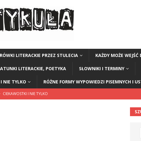
RÓWKI LITERACKIE PRZEZ STULECIA
KAŻDY MOŻE WEJŚĆ 
GATUNKI LITERACKIE, POETYKA
SŁOWNIKI I TERMINY
I NIE TYLKO
RÓŻNE FORMY WYPOWIEDZI PISEMNYCH I U
CIEKAWOSTKI I NIE TYLKO
EPOKI
SZ
ŁOWNIKI I TERMINY
nsalska
SŁOWNIKI I TERMINY
CIEKAWOSTKI I NIE TYLKO