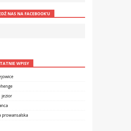
EDŹ NAS NA FACEBOOK’U
TATNIE WPISY
ejowice
ehenge
 jezior
anca
a prowansalska