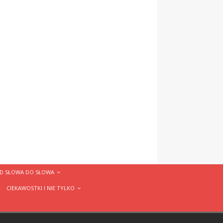
D SŁOWA DO SŁOWA
CIEKAWOSTKI I NIE TYLKO