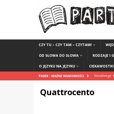
CZY TU – CZY TAM – CZYTAM!
WĘD
OD SŁOWA DO SŁOWA
RODZAJE I 
O JĘZYKU NA JĘZYKU
CIEKAWOSTKI 
Stonehenge
PASEK - WAŻNE WIADOMOŚCI
Poeci jezior
Quattrocento
Romanca
S
Liryka prowa
Maciejowice