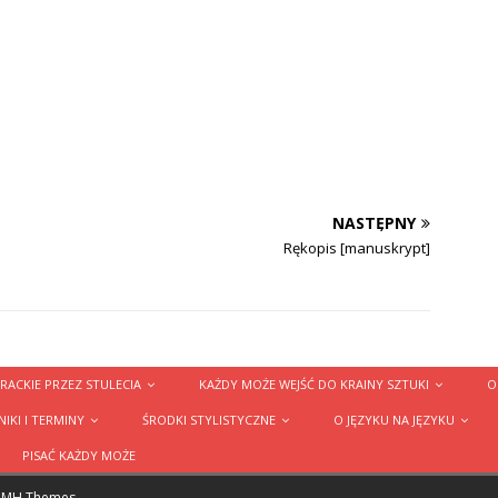
NASTĘPNY
Rękopis [manuskrypt]
RACKIE PRZEZ STULECIA
KAŻDY MOŻE WEJŚĆ DO KRAINY SZTUKI
O
IKI I TERMINY
ŚRODKI STYLISTYCZNE
O JĘZYKU NA JĘZYKU
PISAĆ KAŻDY MOŻE
y
MH Themes