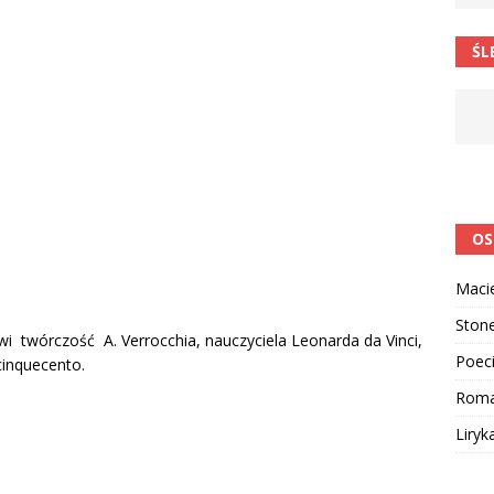
ŚL
OS
Maci
Ston
i twórczość A. Verrocchia, nauczyciela Leonarda da Vinci,
Poeci
cinquecento.
Rom
Liryk