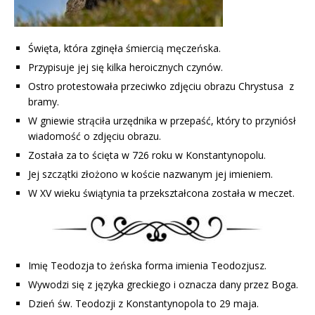
Święta, która zginęła śmiercią męczeńska.
Przypisuje jej się kilka heroicznych czynów.
Ostro protestowała przeciwko zdjęciu obrazu Chrystusa z
bramy.
W gniewie strąciła urzędnika w przepaść, który to przyniósł
wiadomość o zdjęciu obrazu.
Została za to ścięta w 726 roku w Konstantynopolu.
Jej szczątki złożono w koście nazwanym jej imieniem.
W XV wieku świątynia ta przekształcona została w meczet.
Imię Teodozja to żeńska forma imienia Teodozjusz.
Wywodzi się z języka greckiego i oznacza dany przez Boga.
Dzień św. Teodozji z Konstantynopola to 29 maja.