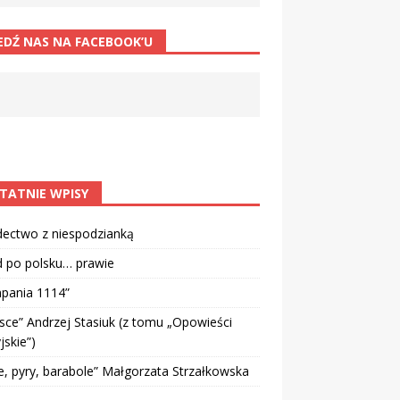
EDŹ NAS NA FACEBOOK’U
TATNIE WPISY
dectwo z niespodzianką
d po polsku… prawie
pania 1114”
sce” Andrzej Stasiuk (z tomu „Opowieści
jskie”)
e, pyry, barabole” Małgorzata Strzałkowska