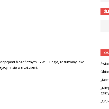
 barabole” Małgorzata Strzałkowska
ŁAMAŃCE JĘZYKOWE
ŚL
 niespodzianką
CIEKAWOSTKI I NIE TYLKO
OS
cepcjami filozoficznymi G.W.F. Hegla, rozumiany jako
Świa
jącymi się wartościami.
Obia
„Kom
„Miej
galicy
„Grul