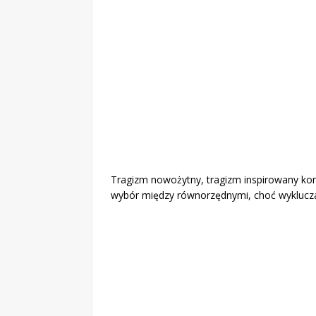
„Grule, pyry,
Świadectwo z
Tragizm nowożytny, tragizm inspirowany kon
wybór między równorzędnymi, choć wyklucza