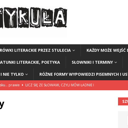
RÓWKI LITERACKIE PRZEZ STULECIA
KAŻDY MOŻE WEJŚĆ 
GATUNKI LITERACKIE, POETYKA
SŁOWNIKI I TERMINY
I NIE TYLKO
RÓŻNE FORMY WYPOWIEDZI PISEMNYCH I U
lsku… prawie
LICZ SIĘ ZE SŁOWAMI, CZYLI MÓW ŁADNIE I
y
SZ
114”
CZY TU - CZY TAM - CZYTAM!
rzej Stasiuk (z tomu „Opowieści galicyjskie”)
CZY TU - CZY TAM -