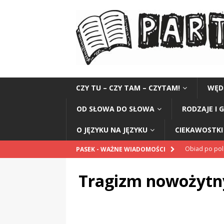
CZY TU – CZY TAM – CZYTAM!
WĘD
OD SŁOWA DO SŁOWA
RODZAJE I 
O JĘZYKU NA JĘZYKU
CIEKAWOSTKI 
Obiad po po
PASEK - WAŻNE WIADOMOŚCI
POPRAWNIE
Tragizm nowożytn
„Kompania 1
„Miejsce” And
CZYTAM!