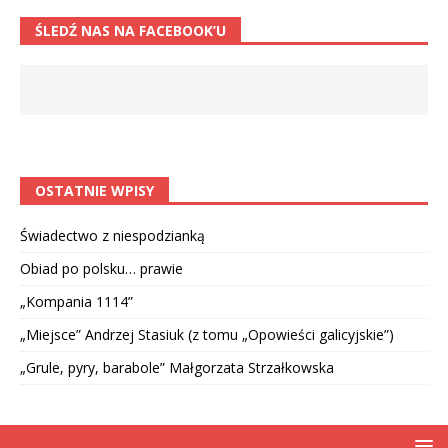
ŚLEDŹ NAS NA FACEBOOK’U
OSTATNIE WPISY
Świadectwo z niespodzianką
Obiad po polsku… prawie
„Kompania 1114”
„Miejsce” Andrzej Stasiuk (z tomu „Opowieści galicyjskie”)
„Grule, pyry, barabole” Małgorzata Strzałkowska