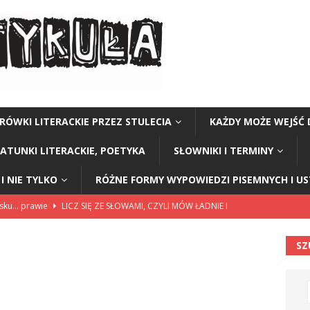
RÓWKI LITERACKIE PRZEZ STULECIA
KAŻDY MOŻE WEJŚĆ 
GATUNKI LITERACKIE, POETYKA
SŁOWNIKI I TERMINY
I NIE TYLKO
RÓŻNE FORMY WYPOWIEDZI PISEMNYCH I U
lsku… prawie
LICZ SIĘ ZE SŁOWAMI, CZYLI MÓW ŁADNIE I
SZ
114”
CZY TU - CZY TAM - CZYTAM!
rzej Stasiuk (z tomu „Opowieści galicyjskie”)
CZY TU - CZY TAM -