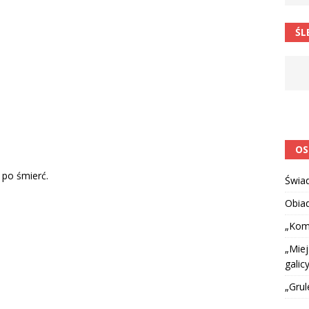
 barabole” Małgorzata Strzałkowska
ŁAMAŃCE JĘZYKOWE
ŚL
 niespodzianką
CIEKAWOSTKI I NIE TYLKO
OS
 po śmierć.
Świa
Obia
„Kom
„Miej
galicy
„Grul