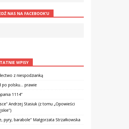
EDŹ NAS NA FACEBOOK’U
TATNIE WPISY
dectwo z niespodzianką
d po polsku… prawie
pania 1114”
sce” Andrzej Stasiuk (z tomu „Opowieści
jskie”)
e, pyry, barabole” Małgorzata Strzałkowska