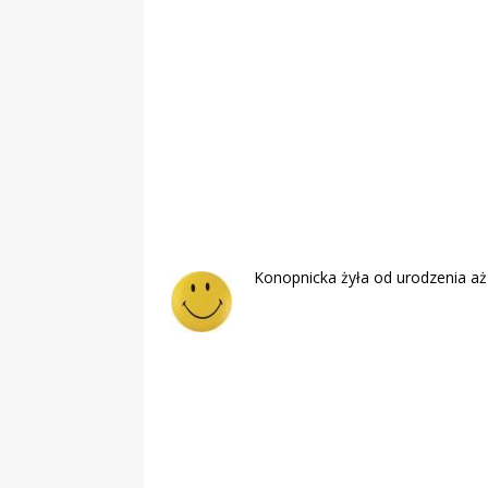
„Grule, pyry,
Świadectwo z
Konopnicka żyła od urodzenia aż