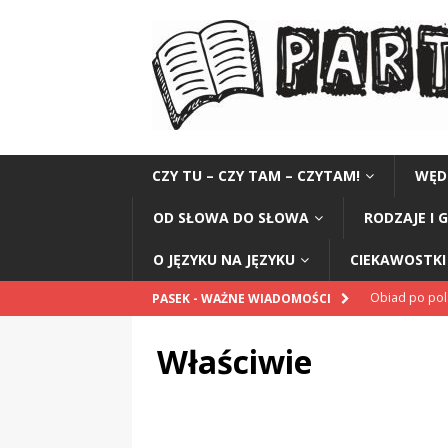
CZY TU – CZY TAM – CZYTAM!
WĘD
OD SŁOWA DO SŁOWA
RODZAJE I 
O JĘZYKU NA JĘZYKU
CIEKAWOSTKI 
Obiad po po
PASEK - WAŻNE WIADOMOŚCI
POPRAWNIE
Właściwie
„Kompania 1
„Miejsce” And
CZYTAM!