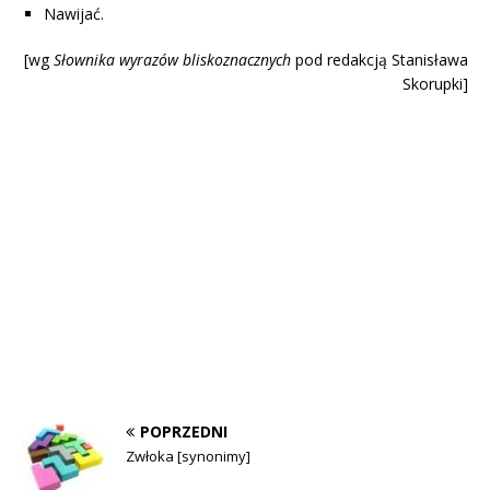
Nawijać.
[wg
Słownika wyrazów blisk
oznacznych
pod redakcją Stanisława
Skorupki]
POPRZEDNI
Zwłoka [synonimy]