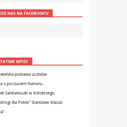
EDŹ NAS NA FACEBOOK’U
TATNIE WPISY
atelska postawa uczniów
ia z poczuciem humoru…
k Sanitariuszki w Kołobrzegu
strogi dla Polski” Stanisław Staszic
ka”