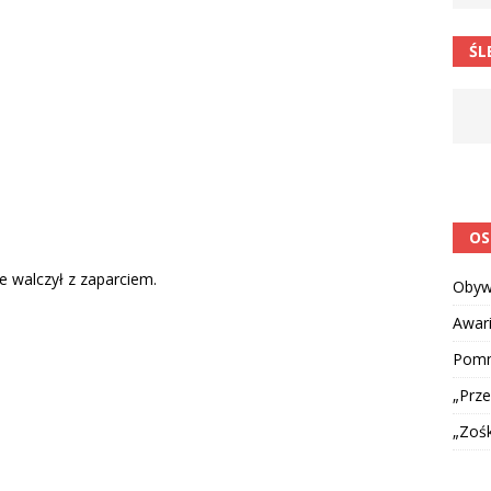
 postawa uczniów
CIEKAWOSTKI I NIE TYLKO
ŚL
OS
e walczył z zaparciem.
Obyw
Awar
Pomni
„Prze
„Zoś