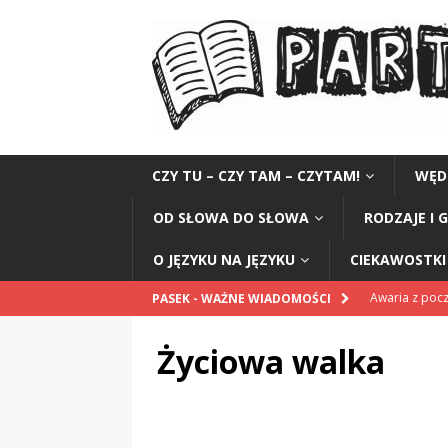
CZY TU – CZY TAM – CZYTAM!
WĘD
OD SŁOWA DO SŁOWA
RODZAJE I 
O JĘZYKU NA JĘZYKU
CIEKAWOSTKI 
Awaria z po
PASEK - WAŻNE WIADOMOŚCI
POPRAWNIE
Życiowa walka
Pomnik Sanit
„Przestrogi dl
„Zośka”
CZ