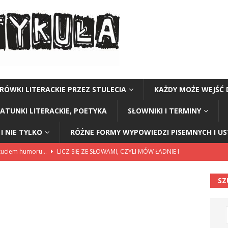
RÓWKI LITERACKIE PRZEZ STULECIA
KAŻDY MOŻE WEJŚĆ 
GATUNKI LITERACKIE, POETYKA
SŁOWNIKI I TERMINY
I NIE TYLKO
RÓŻNE FORMY WYPOWIEDZI PISEMNYCH I U
czuciem humoru…
LICZ SIĘ ZE SŁOWAMI, CZYLI MÓW ŁADNIE I
SZ
ariuszki w Kołobrzegu
BEZ KATEGORII
a Polski” Stanisław Staszic
CZY TU - CZY TAM - CZYTAM!
Y TU - CZY TAM - CZYTAM!