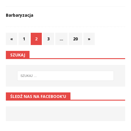
Barbaryzacja
«
1
2
3
…
20
»
SZUKAJ
ŚLEDŹ NAS NA FACEBOOK’U