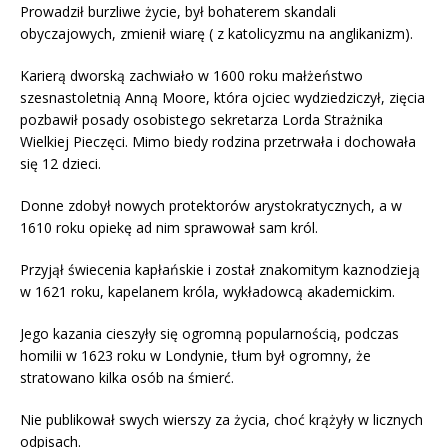
Prowadził burzliwe życie, był bohaterem skandali
obyczajowych, zmienił wiarę ( z katolicyzmu na anglikanizm).
Karierą dworską zachwiało w 1600 roku małżeństwo
szesnastoletnią Anną Moore, która ojciec wydziedziczył, zięcia
pozbawił posady osobistego sekretarza Lorda Strażnika
Wielkiej Pieczęci. Mimo biedy rodzina przetrwała i dochowała
się 12 dzieci.
Donne zdobył nowych protektorów arystokratycznych, a w
1610 roku opiekę ad nim sprawował sam król.
Przyjął świecenia kapłańskie i został znakomitym kaznodzieją
w 1621 roku, kapelanem króla, wykładowcą akademickim.
Jego kazania cieszyły się ogromną popularnością, podczas
homilii w 1623 roku w Londynie, tłum był ogromny, że
stratowano kilka osób na śmierć.
Nie publikował swych wierszy za życia, choć krążyły w licznych
odpisach.