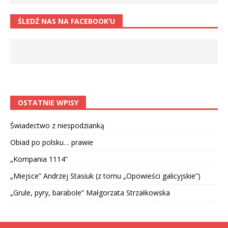
ŚLEDŹ NAS NA FACEBOOK’U
OSTATNIE WPISY
Świadectwo z niespodzianką
Obiad po polsku… prawie
„Kompania 1114”
„Miejsce” Andrzej Stasiuk (z tomu „Opowieści galicyjskie”)
„Grule, pyry, barabole” Małgorzata Strzałkowska