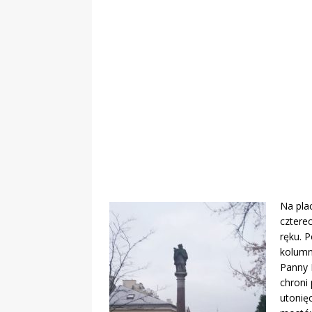
„Grule, pyry,
Świadectwo z
Na pla
cztere
ręku. P
kolumn
Panny 
chroni 
utonięc