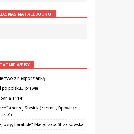
EDŹ NAS NA FACEBOOK’U
TATNIE WPISY
dectwo z niespodzianką
d po polsku… prawie
pania 1114”
sce” Andrzej Stasiuk (z tomu „Opowieści
jskie”)
e, pyry, barabole” Małgorzata Strzałkowska