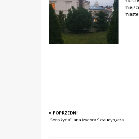
mostów
miejsc
miaste
POPRZEDNI
„Sens życia” Jana Izydora Sztaudyngera