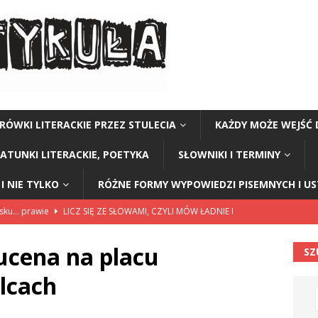
RÓWKI LITERACKIE PRZEZ STULECIA
KAŻDY MOŻE WEJŚĆ 
GATUNKI LITERACKIE, POETYKA
SŁOWNIKI I TERMINY
I NIE TYLKO
RÓŻNE FORMY WYPOWIEDZI PISEMNYCH I U
lsku… prawie
LICZ SIĘ ZE SŁOWAMI, CZYLI MÓW ŁADNIE I
ucena na placu
SZ
114”
CZY TU - CZY TAM - CZYTAM!
lcach
rzej Stasiuk (z tomu „Opowieści galicyjskie”)
CZY TU - CZY TAM -