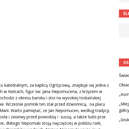
 barabole” Małgorzata Strzałkowska
ŁAMAŃCE JĘZYKOWE
ŚL
 niespodzianką
CIEKAWOSTKI I NIE TYLKO
OS
Świa
Obia
cu katedralnym, za kaplicą Ogrójcową, znajduje się jedna z
ch w Kielcach, figur św. Jana Nepomucena, z krzyżem w
„Kom
ochodzi z okresu baroku i stoi na wysokiej toskańskiej
„Miej
ie. Wcześnie pomnik ten stał przed dzwonnicą, na placu
galicy
Marii. Warto pamiętać, że Jan Nepomucen, według tradycji,
pola i zasiewy przed powodzią i suszą, a także ludzi prze
„Grul
ie, dlatego Nepomuki stoją najczęściej w pobliżu rzek,