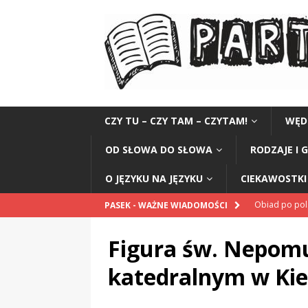
CZY TU – CZY TAM – CZYTAM!
WĘD
OD SŁOWA DO SŁOWA
RODZAJE I 
O JĘZYKU NA JĘZYKU
CIEKAWOSTKI 
Obiad po po
PASEK - WAŻNE WIADOMOŚCI
POPRAWNIE
Figura św. Nepom
„Kompania 1
katedralnym w Kie
„Miejsce” And
CZYTAM!