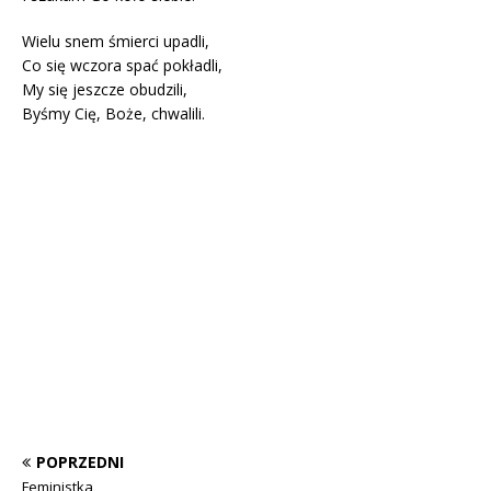
Wielu snem śmierci upadli,
Co się wczora spać pokładli,
My się jeszcze obudzili,
Byśmy Cię, Boże, chwalili.
POPRZEDNI
Feministka