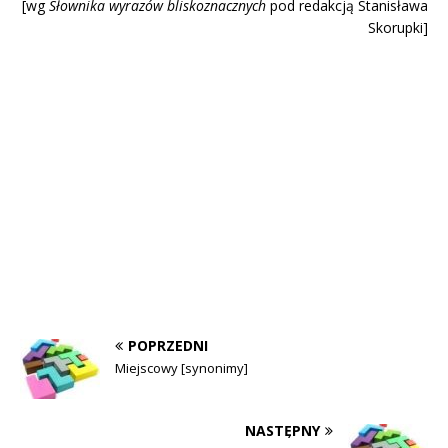
[wg
Słownika wyrazów blisk
oznacznych
pod redakcją Stanisława
Skorupki]
POPRZEDNI
Miejscowy [synonimy]
NASTĘPNY