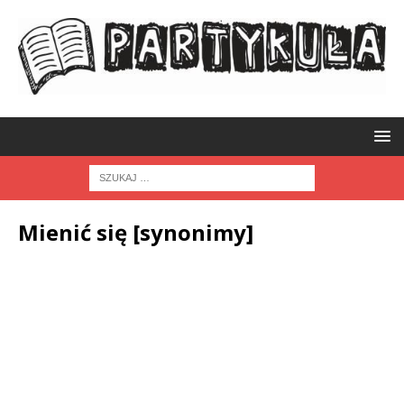
Mienić się [synonimy]