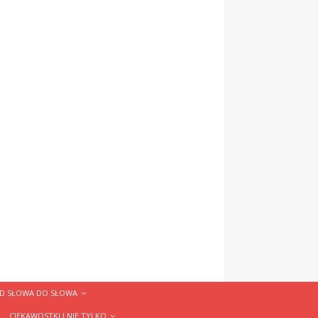
D SŁOWA DO SŁOWA
CIEKAWOSTKI I NIE TYLKO