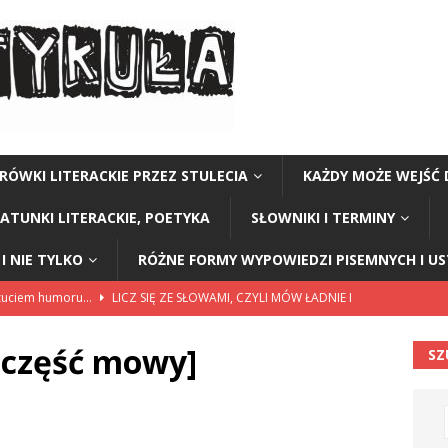
RÓWKI LITERACKIE PRZEZ STULECIA
KAŻDY MOŻE WEJŚĆ 
GATUNKI LITERACKIE, POETYKA
SŁOWNIKI I TERMINY
I NIE TYLKO
RÓŻNE FORMY WYPOWIEDZI PISEMNYCH I U
czuciem humoru…
LICZ SIĘ ZE SŁOWAMI, CZYLI MÓW ŁADNIE I
 część mowy]
SZ
ariuszki w Kołobrzegu
BEZ KATEGORII
a Polski” Stanisław Staszic
CZY TU - CZY TAM - CZYTAM!
Y TU - CZY TAM - CZYTAM!