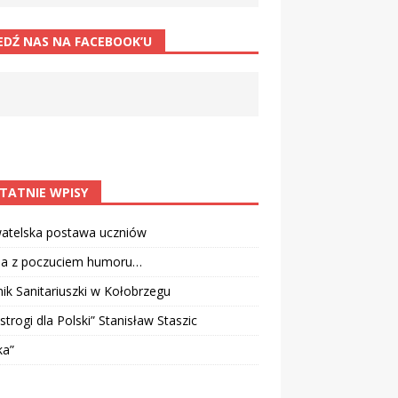
EDŹ NAS NA FACEBOOK’U
TATNIE WPISY
atelska postawa uczniów
ia z poczuciem humoru…
k Sanitariuszki w Kołobrzegu
strogi dla Polski” Stanisław Staszic
ka”