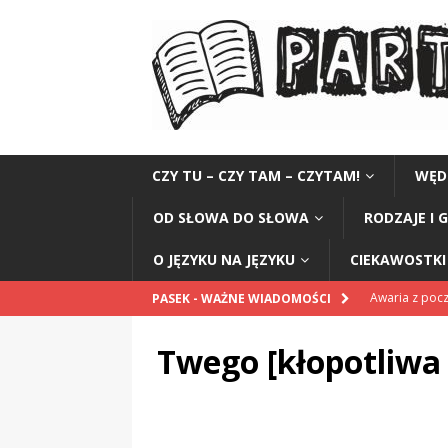
CZY TU – CZY TAM – CZYTAM!
WĘD
OD SŁOWA DO SŁOWA
RODZAJE I 
O JĘZYKU NA JĘZYKU
CIEKAWOSTKI 
Awaria z po
PASEK - WAŻNE WIADOMOŚCI
POPRAWNIE
Twego [kłopotliwa
Pomnik Sanit
„Przestrogi dl
„Zośka”
CZ