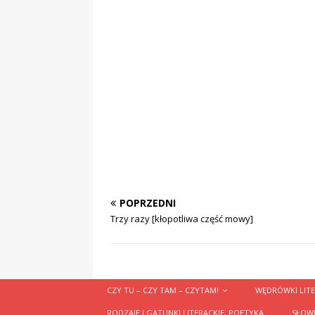
POPRZEDNI
Trzy razy [kłopotliwa część mowy]
CZY TU – CZY TAM – CZYTAM!
WĘDRÓWKI LITE
RODZAJE I GATUNKI LITERACKIE, POETYKA
SŁOWN