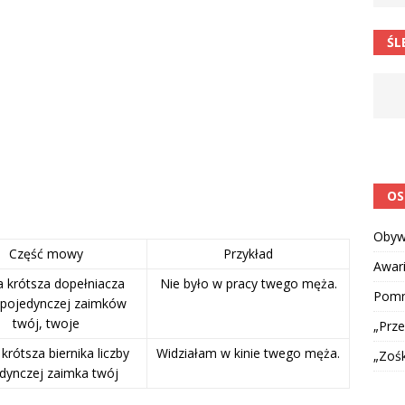
 postawa uczniów
CIEKAWOSTKI I NIE TYLKO
ŚL
OS
Obyw
Część mowy
Przykład
Awar
 krótsza dopełniacza
Nie było w pracy twego męża.
Pomni
y pojedynczej zaimków
twój, twoje
„Prze
krótsza biernika liczby
Widziałam w kinie twego męża.
„Zoś
dynczej zaimka twój