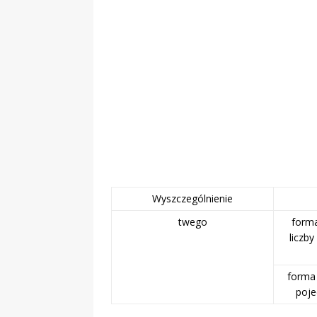
Obywatelska
Wyszczególnienie
twego
forma
liczb
forma 
poje