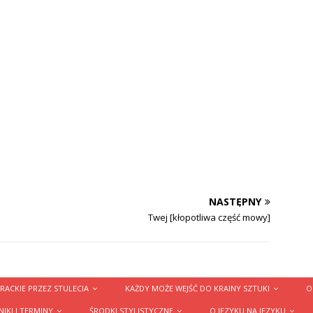
NASTĘPNY
Twej [kłopotliwa część mowy]
RACKIE PRZEZ STULECIA
KAŻDY MOŻE WEJŚĆ DO KRAINY SZTUKI
O
IKI I TERMINY
ŚRODKI STYLISTYCZNE
O JĘZYKU NA JĘZYKU