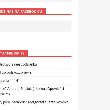
EDŹ NAS NA FACEBOOK’U
TATNIE WPISY
dectwo z niespodzianką
d po polsku… prawie
pania 1114”
sce” Andrzej Stasiuk (z tomu „Opowieści
jskie”)
e, pyry, barabole” Małgorzata Strzałkowska