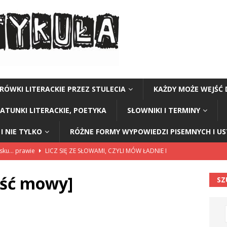
RÓWKI LITERACKIE PRZEZ STULECIA
KAŻDY MOŻE WEJŚĆ 
GATUNKI LITERACKIE, POETYKA
SŁOWNIKI I TERMINY
I NIE TYLKO
RÓŻNE FORMY WYPOWIEDZI PISEMNYCH I U
lsku… prawie
LICZ SIĘ ZE SŁOWAMI, CZYLI MÓW ŁADNIE I
ęść mowy]
SZ
114”
CZY TU - CZY TAM - CZYTAM!
rzej Stasiuk (z tomu „Opowieści galicyjskie”)
CZY TU - CZY TAM -