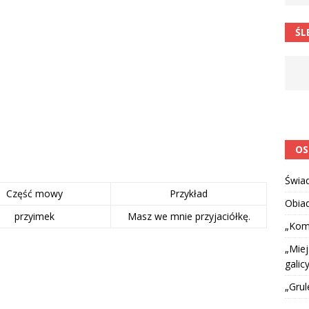
 barabole” Małgorzata Strzałkowska
ŁAMAŃCE JĘZYKOWE
ŚL
 niespodzianką
CIEKAWOSTKI I NIE TYLKO
OS
Świa
Część mowy
Przykład
Obia
przyimek
Masz we mnie przyjaciółkę.
„Kom
„Miej
galicy
„Grul