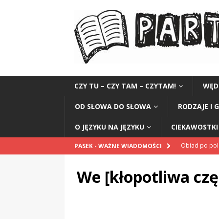
CZY TU – CZY TAM – CZYTAM!
WĘD
OD SŁOWA DO SŁOWA
RODZAJE I 
O JĘZYKU NA JĘZYKU
CIEKAWOSTKI 
Obiad po po
PASEK - WAŻNE WIADOMOŚCI
POPRAWNIE
We [kłopotliwa cz
„Kompania 1
„Miejsce” And
CZYTAM!