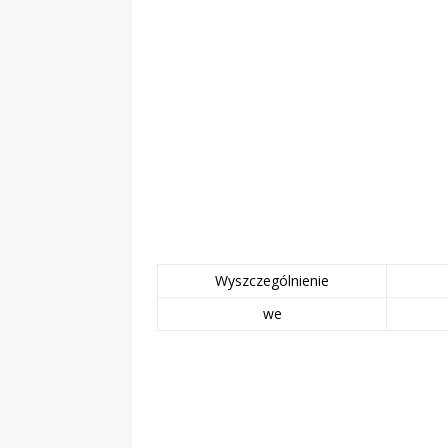
„Grule, pyry,
Świadectwo z
Wyszczególnienie
we