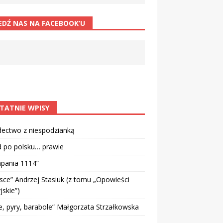
EDŹ NAS NA FACEBOOK’U
TATNIE WPISY
dectwo z niespodzianką
d po polsku… prawie
pania 1114”
sce” Andrzej Stasiuk (z tomu „Opowieści
jskie”)
e, pyry, barabole” Małgorzata Strzałkowska