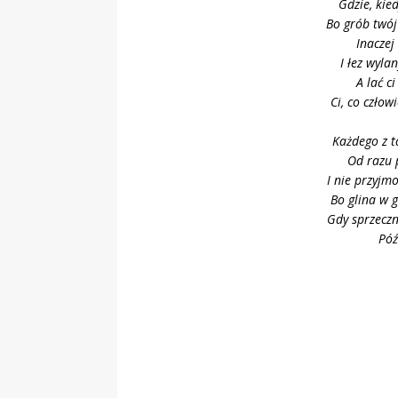
Gdzie, kied
Bo grób twój
Inaczej
I łez wyla
A lać c
Ci, co człow
Każdego z ta
Od razu 
I nie przyjm
Bo glina w g
Gdy sprzeczn
Póź