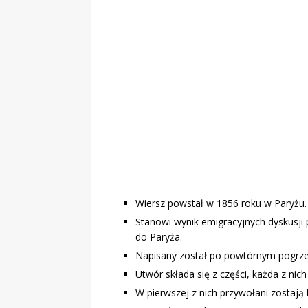
„Grule, pyry,
Świadectwo z
Wiersz powstał w 1856 roku w Paryżu.
Stanowi wynik emigracyjnych dyskusji
do Paryża.
Napisany został po powtórnym pogrze
Utwór składa się z części, każda z nic
W pierwszej z nich przywołani zostają 