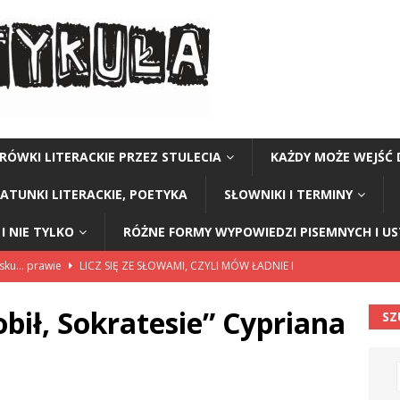
RÓWKI LITERACKIE PRZEZ STULECIA
KAŻDY MOŻE WEJŚĆ 
GATUNKI LITERACKIE, POETYKA
SŁOWNIKI I TERMINY
I NIE TYLKO
RÓŻNE FORMY WYPOWIEDZI PISEMNYCH I U
lsku… prawie
LICZ SIĘ ZE SŁOWAMI, CZYLI MÓW ŁADNIE I
bił, Sokratesie” Cypriana
SZ
114”
CZY TU - CZY TAM - CZYTAM!
rzej Stasiuk (z tomu „Opowieści galicyjskie”)
CZY TU - CZY TAM -