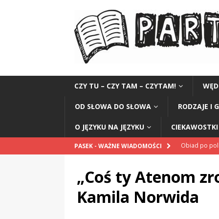
CZY TU – CZY TAM – CZYTAM!
WĘD
OD SŁOWA DO SŁOWA
RODZAJE I 
O JĘZYKU NA JĘZYKU
CIEKAWOSTKI 
Obiad po po
PASEK - WAŻNE WIADOMOŚCI
POPRAWNIE
„Coś ty Atenom zro
„Kompania 1
Kamila Norwida
„Miejsce” And
CZYTAM!