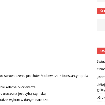
 barabole” Małgorzata Strzałkowska
ŁAMAŃCE JĘZYKOWE
ŚL
 niespodzianką
CIEKAWOSTKI I NIE TYLKO
OS
Świa
Obia
 po sprowadzeniu prochów Mickiewicza z Konstantynopola
„Kom
„Miej
bie Adama Mickiewicza.
galicy
h oznaczona jest cyfrą rzymską.
„Grul
ludzie wybitni w danym narodzie.