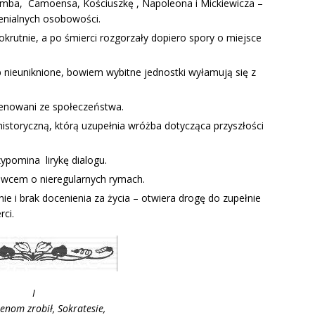
umba, Camoensa, Kościuszkę , Napoleona i Mickiewicza –
enialnych osobowości.
okrutnie, a po śmierci rozgorzały dopiero spory o miejsce
 nieuniknione, bowiem wybitne jednostki wyłamują się z
lienowani ze społeczeństwa.
istoryczną, którą uzupełnia wróżba dotycząca przyszłości
.
zypomina lirykę dialogu.
owcem o nieregularnych rymach.
nie i brak docenienia za życia – otwiera drogę do zupełnie
rci.
I
tenom zrobił, Sokratesie,