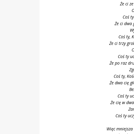
Że ci ze
O
Coś ty 
Że ci dwa 
Wy
Coś ty, 
Że ci trzy gr
O
Coś ty u
Że po raz dru
Zg
Coś ty, Koś
Że dwa cię g
Be
Coś ty uc
Że cię w dwa
Za
Coś ty uc
Więc mniejsza o