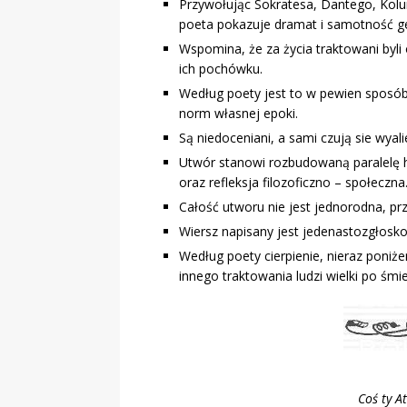
Przywołując Sokratesa, Dantego, Kol
poeta pokazuje dramat i samotność g
Wspomina, że za życia traktowani byli 
ich pochówku.
Według poety jest to w pewien sposób
norm własnej epoki.
Są niedoceniani, a sami czują sie wya
Utwór stanowi rozbudowaną paralelę h
oraz refleksja filozoficzno – społeczna
Całość utworu nie jest jednorodna, pr
Wiersz napisany jest jedenastozgłosk
Według poety cierpienie, nieraz poniże
innego traktowania ludzi wielki po śmie
Coś ty A