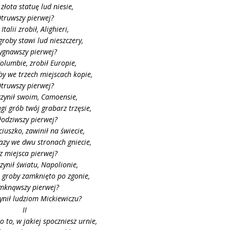
 złota statuę lud niesie,
truwszy pierwej?
Italii zrobił, Alighieri,
groby stawi lud nieszczery,
gnawszy pierwej?
Kolumbie, zrobił Europie,
oby we trzech miejscach kopie,
truwszy pierwej?
czynił swoim, Camoensie,
gi grób twój grabarz trzęsie,
łodziwszy pierwej?
ciuszko, zawinił na świecie,
łazy we dwu stronach gniecie,
z miejsca pierwej?
zynił światu, Napolionie,
 groby zamknięto po zgonie,
mknąwszy pierwej?
zynił ludziom Mickiewiczu?
II
 to, w jakiej spoczniesz urnie,