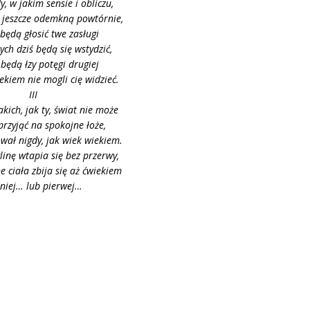
y, w jakim sensie i obliczu,
 jeszcze odemkną powtórnie,
 będą głosić twe zasługi
nych dziś będą się wstydzić,
i będą łzy potęgi drugiej
iekiem nie mogli cię widzieć.
III
kich, jak ty, świat nie może
przyjąć na spokojne łoże,
ował nigdy, jak wiek wiekiem.
linę wtapia się bez przerwy,
e ciała zbija się aż ćwiekiem
niej… lub pierwej…