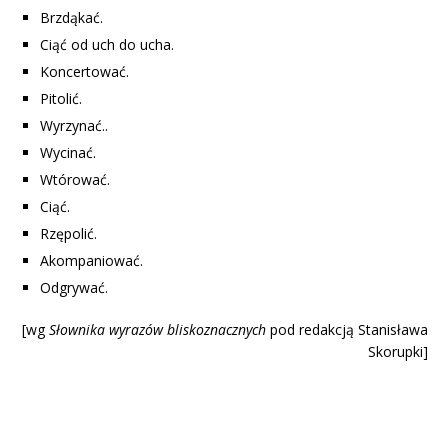
Brzdąkać.
Ciąć od uch do ucha.
Koncertować.
Pitolić.
Wyrzynać..
Wycinać.
Wtórować.
Ciąć.
Rzępolić.
Akompaniować.
Odgrywać.
[wg
Słownika wyrazów blisk
oznacznych
pod redakcją Stanisława
Skorupki]