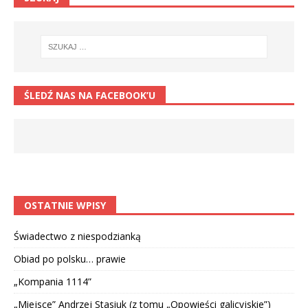
ŚLEDŹ NAS NA FACEBOOK’U
OSTATNIE WPISY
Świadectwo z niespodzianką
Obiad po polsku… prawie
„Kompania 1114”
„Miejsce” Andrzej Stasiuk (z tomu „Opowieści galicyjskie”)