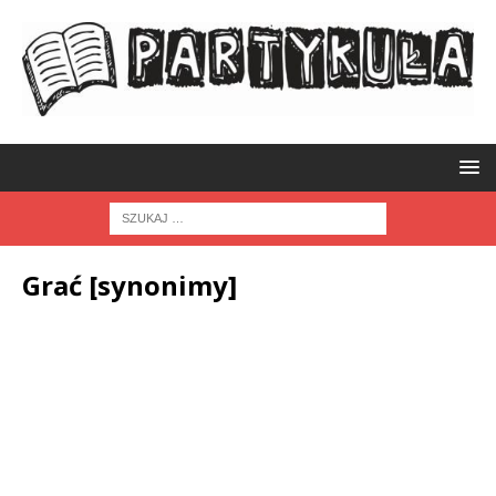
Grać [synonimy]