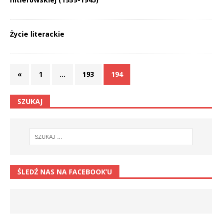
Życie literackie
«
1
…
193
194
SZUKAJ
ŚLEDŹ NAS NA FACEBOOK’U