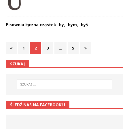
Pisownia łączna cząstek -by, -bym, -byś
«
1
2
3
…
5
»
SZUKAJ
ŚLEDŹ NAS NA FACEBOOK’U